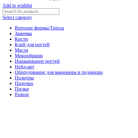
Add to wishlist
Select category
Верхние формы/Типсы
Зажимы
Кисти
Клей для ногтей
Масла
Микробраши
Наращивание ногтей
Нейл-арт
Оборудование для маникюра и педикюра
Палитры
Палочки
Пилки
Разное
Салфетки
Фрезы
Search
Popular requests:
апельсиновые палочки