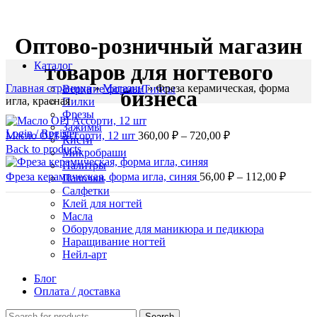
Оптово-розничный магазин
Каталог
товаров для ногтевого
Главная страница
»
Магазин
»
Фреза керамическая, форма
Верхние формы/Типсы
бизнеса
игла, красная
Пилки
Фрезы
Зажимы
Диапазон
Login / Register
Масло OPI Ассорти, 12 шт
360,00
₽
–
720,00
₽
Кисти
цен:
Back to products
Микробраши
360,00 ₽
Палитры
–
Диапа
Фреза керамическая, форма игла, синяя
56,00
₽
–
112,00
₽
Палочки
цен:
720,00 ₽
Салфетки
56,00 
Клей для ногтей
–
Масла
Оборудование для маникюра и педикюра
112,00
Наращивание ногтей
Нейл-арт
Блог
Оплата / доставка
Click to enlarge
Search