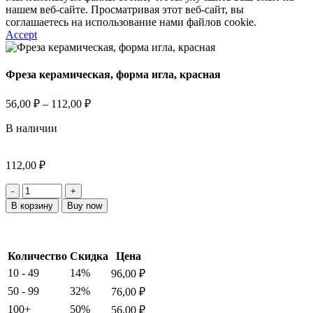
нашем веб-сайте. Просматривая этот веб-сайт, вы
соглашаетесь на использование нами файлов cookie.
Accept
Фреза керамическая, форма игла, красная
Диапазон
56,00
₽
–
112,00
₽
цен:
В наличии
56,00 ₽
–
112,00 ₽
112,00
₽
Количество
товара
В корзину
Buy now
Фреза
керамическая,
форма
игла,
Количество
Скидка
Цена
красная
10 - 49
14%
96,00
₽
50 - 99
32%
76,00
₽
100+
50%
56,00
₽