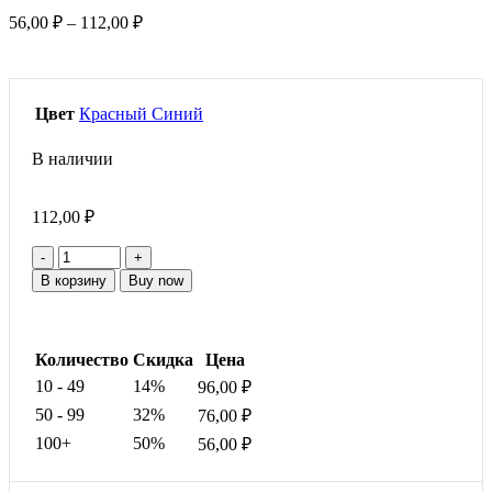
Диапазон
56,00
₽
–
112,00
₽
цен:
56,00 ₽
–
112,00 ₽
Цвет
Красный
Синий
В наличии
112,00
₽
Количество
товара
В корзину
Buy now
Фреза
керамическая,
форма
игла,
Количество
Скидка
Цена
красная
10 - 49
14%
96,00
₽
50 - 99
32%
76,00
₽
100+
50%
56,00
₽