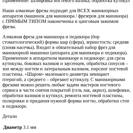
Применение: Шлифовка ногтевого валика, обработка кутикул
Наши алмазные фрезы подходят для ВСЕХ маникюрных
аппаратов (машинок для маникюра / фрезеров для маникюра)
с ПРЯМЫМ ТИПОМ наконечника и цанговым зажимом
фрезы.
Алмазная фреза для маникюра и педикюра (бор
стоматологический) формы шар (сфера), зернистость: средняя
(синяя насечка). Входит в обязательный набор фрез для
маникюрной машинки (аппарата для маникюра и педикюра).
Применение в аппаратном маникюре и педикюре: для среза
кутикулы, боковых валиков и заусенцев, обработка синусов –
зон между ногтем и латеральным валиком, пирсинг ногтевой
пластины. «Шаром» маленького диаметра зачищают
птеригий, а среднего – обрезают кутикулу. С маникюрными
фрезами можно решить любые задачи мастеров ногтевого
сервиса в части снятия покрытий (гель лак, акрил), шлифовки,
обработки валиков и кутикул, ремонта ногтевой пластины,
полировки и придания нужной формы ногтю, обработки стоп
в педикюре.
Детали
Диаметр
3.1 мм