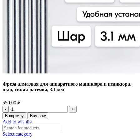
Фреза алмазная для аппаратного маникюра и педикюра,
шар, синяя насечка, 3.1 мм
550,00
₽
Количество
товара
В корзину
Buy now
Фреза
Add to wishlist
алмазная
для
Select category
аппаратного