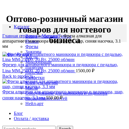
Оптово-розничный магазин
Каталог
товаров для ногтевого
Главная страница
»
Магазин
»
Фреза алмазная для
Верхние формы/Типсы
бизнеса
аппаратного маникюра и педикюра, шар, синяя насечка, 3.1
Пилки
мм
Фрезы
Зажимы
Login / Register
Кисти
Микробраши
Фрезер для аппаратного маникюра и педикюра с педалью,
Палитры
Lina MM-25000, 20 Вт, 25000 об/мин
1500,00
₽
Палочки
Back to products
Салфетки
Клей для ногтей
Масла
Фреза алмазная для аппаратного маникюра и педикюра, шар,
Оборудование для маникюра и педикюра
синяя насечка, 3.3 мм
550,00
₽
Наращивание ногтей
Нейл-арт
Блог
Оплата / доставка
Search