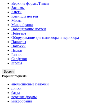
маникюра
Верхние формы/Типсы
и
Зажимы
педикюра,
Кисти
шар,
Клей для ногтей
синяя
Масла
насечка,
Микробраши
3.1
Наращивание ногтей
мм
Нейл-арт
Оборудование для маникюра и педикюра
Палитры
Палочки
Пилки
Разное
Салфетки
Фрезы
Search
Popular requests:
апельсиновые палочки
пилки
бафы
верхние формы
микробраши