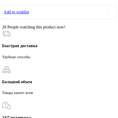
алмазная
для
Add to wishlist
аппаратного
маникюра
и
28
People watching this product now!
педикюра,
шар,
синяя
насечка,
Быстрая доставка
3.1
мм
Удобные способы
Большой объем
Товара хватит всем
24/7 поддержка