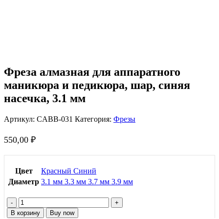
Click to enlarge
Фреза алмазная для аппаратного
маникюра и педикюра, шар, синяя
насечка, 3.1 мм
Артикул:
CABB-031
Категория:
Фрезы
550,00
₽
Цвет
Красный
Синий
Диаметр
3.1 мм
3.3 мм
3.7 мм
3.9 мм
Количество
товара
В корзину
Buy now
Фреза